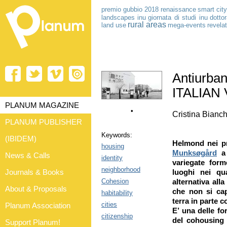
premio gubbio 2018
renaissance
smart cit
landscapes
inu
giornata di studi inu
dottor
rural areas
land use
mega-events
revela
Antiurba
ITALIAN
PLANUM MAGAZINE
•
Cristina Bianch
PLANUM PUBLISHER
Keywords:
(IBIDEM)
Helmond nei p
housing
Munksøgård
a 
News & Calls
identity
variegate form
neighborhood
Journals & Books
luoghi nei qu
Cohesion
alternativa alla
About & Proposals
che non si ca
habitability
terra in parte 
cities
Planum Association
E’ una delle fo
citizenship
del cohousing 
Support Planum!