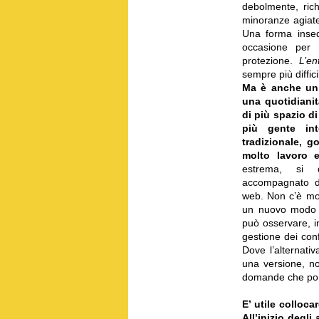
debolmente, rich
minoranze agiate,
Una forma insed
occasione per 
protezione.
L’ent
sempre più diffic
Ma è anche un m
una quotidianit
di più spazio d
più gente in
tradizionale, g
molto lavoro e
estrema, si d
accompagnato d
web. Non c’è mol
un nuovo modo
può osservare, in
gestione dei con
Dove l’alternativ
una versione, no
domande che pong
E’ utile colloca
All’inizio degl