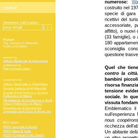
numerose:
Wa
costruito nel 19
specie di gara
ricettivi del t
Newsletter subscription:
accessoriate, p
affitto), o nuov
(33 famiglie), o
Planum
180 appartamenti
The Journal of Urbanism
ISSN 1723-0993
sconsiglia co
questione trasve
owned by
Istituto Nazionale di Urbanistica
published by
Quel che tien
Planum Association
contro la città
bambini piccol
supported by
Istituto Nazionale di Urbanistica
risorsa finanzia
Società Italiana degli Urbanisti
tensione eviden
Scuola di Architettura e Società
sociale. In qu
Politecnico di Milano
Dipartimento di Architettura e Studi
vissuta fondam
Urbani Politecnico di Milano
Emblematico il
Dipartimento di Architettura
Università degli Studi di Roma Tre
sull’esperienza M
nous coopéron
RSS feeds:
ricchezza dell’ab
[RSS] Journals & Books
Un abitante dell
[RSS] News & Calls
[RSS] PLANUM PUBLISHER
un altro progett