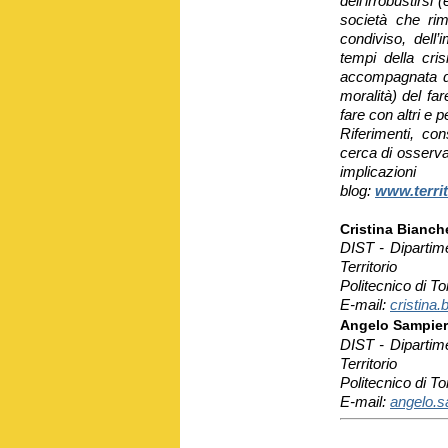
dell’irrobustirsi
società che rim
condiviso, dell’
tempi della cri
accompagnata da
moralità) del far
fare con altri e pe
Riferimenti, co
cerca di osserva
implica
blog:
www.terri
Cristina Bianche
DIST - Dipartime
Territorio
Politecnico di Tor
E-mail:
cristina.
Angelo Sampier
DIST - Dipartime
Territorio
Politecnico di Tor
E-mail:
angelo.s