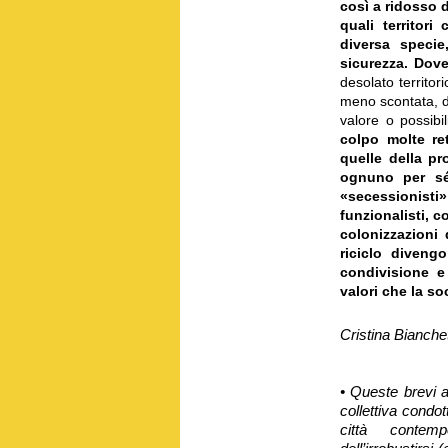
così a ridosso d
quali territor
diversa specie
sicurezza. Dov
desolato territori
meno scontata, di
valore o possibi
colpo molte re
quelle della pro
ognuno per sé.
«secessionis
funzionalisti, c
colonizzazioni di
riciclo diveng
condivisione e
valori che la so
Cristina Bianche
•
Queste brevi a
collettiva condot
città contemp