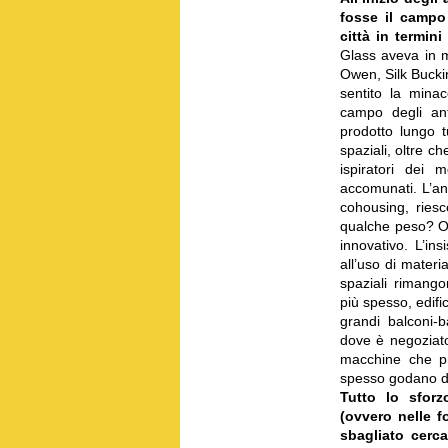
fosse il campo
città in termin
Glass aveva in 
Owen, Silk Bucki
sentito la minac
campo degli anti
prodotto lungo t
spaziali, oltre c
ispiratori dei 
accomunati. L’an
cohousing, riesc
qualche peso? Oss
innovativo. L’ins
all’uso di materi
spaziali rimango
più spesso, edifi
grandi balconi-
dove è negoziato 
macchine che p
spesso godano di
Tutto lo sfor
(ovvero nelle f
sbagliato cerc