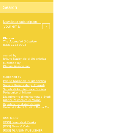
Newsletter subscription:
Planum
The Journal of Urbanism
ISSN 1723-0993
owned by
Istituto Nazionale di Urbanistica
published by
Planum Association
supported by
Istituto Nazionale di Urbanistica
Società Italiana degli Urbanisti
Scuola di Architettura e Società
Politecnico di Milano
Dipartimento di Architettura e Studi
Urbani Politecnico di Milano
Dipartimento di Architettura
Università degli Studi di Roma Tre
RSS feeds:
[RSS] Journals & Books
[RSS] News & Calls
[RSS] PLANUM PUBLISHER