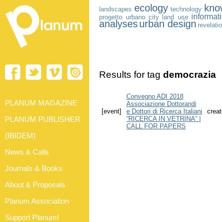
ecology
kno
landscapes
technology
informat
progetto urbano
city
land use
analyses
urban design
revelati
Results for tag
democrazia
Convegno ADI 2018
PLANUM MAGAZINE
Associazione Dottorandi
[event]
e Dottori di Ricerca Italiani
creat
PLANUM PUBLISHER
“RICERCA IN VETRINA” |
CALL FOR PAPERS
(IBIDEM)
News & Calls
Journals & Books
About & Proposals
Planum Association
Support Planum!