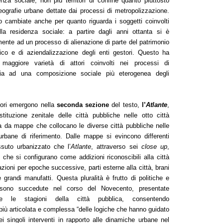
enza sociale, non più territori di confine quanto piuttosto
ografie urbane dettate dai processi di metropolizzazione.
o cambiate anche per quanto riguarda i soggetti coinvolti
lla residenza sociale: a partire dagli anni ottanta si è
amente ad un processo di alienazione di parte del patrimonio
lico e di aziendalizzazione degli enti gestori. Questo ha
maggiore varietà di attori coinvolti nei processi di
, sia ad una composizione sociale più eterogenea degli
ttori emergono nella
seconda sezione
del testo,
l’
Atlante
,
tituzione zenitale delle città pubbliche nelle otto città
ta da mappe che collocano le diverse città pubbliche nelle
urbane di riferimento. Dalle mappe si evincono differenti
ssuto urbanizzato che l’
Atlante
, attraverso sei
close up
,
ri che si configurano come addizioni riconoscibili alla città
cazioni per epoche successive, parti esterne alla città, brani
e grandi manufatti. Questa pluralità è frutto di politiche e
 sono succedute nel corso del Novecento, presentate
le stagioni della città pubblica, consentendo
 più articolata e complessa “delle logiche che hanno guidato
ei singoli interventi in rapporto alle dinamiche urbane nel