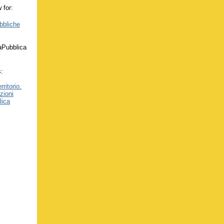
 for:
bbliche
tàPubblica
s:
rritorio.
zioni
lica