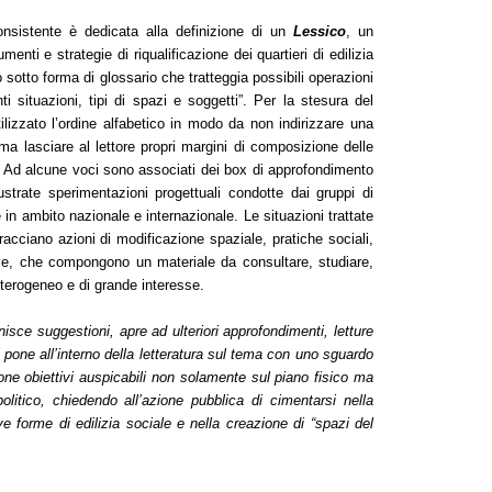
nsistente è dedicata alla definizione di un
Lessico
, un
menti e strategie di riqualificazione dei quartieri di edilizia
 sotto forma di glossario che tratteggia possibili operazioni
ti situazioni, tipi di spazi e soggetti”. Per la stesura del
ilizzato l’ordine alfabetico in modo da non indirizzare una
 ma lasciare al lettore propri margini di composizione delle
 Ad alcune voci sono associati dei box di approfondimento
ustrate sperimentazioni progettuali condotte dai gruppi di
e in ambito nazionale e internazionale. Le situazioni trattate
racciano azioni di modificazione spaziale, pratiche sociali,
ve, che compongono un materiale da consultare, studiare,
eterogeneo e di grande interesse.
nisce suggestioni, apre ad ulteriori approfondimenti, letture
 pone all’interno della letteratura sul tema con uno sguardo
one obiettivi auspicabili non solamente sul piano fisico ma
litico, chiedendo all’azione pubblica di cimentarsi nella
ve forme di edilizia sociale e nella creazione di “spazi del