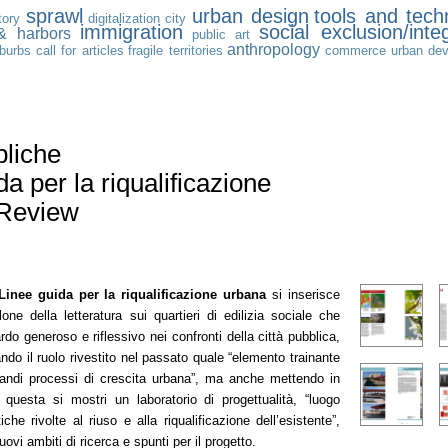
sprawl
urban design
tools and tech
tory
digitalization
city
immigration
social exclusion/inte
 & harbors
public art
anthropology
uburbs
call for articles
fragile territories
commerce
urban de
bliche
da per la riqualificazione
 Review
Linee guida per la riqualificazione urbana
si inserisce
ilone della letteratura sui quartieri di edilizia sociale che
rdo generoso e riflessivo nei confronti della città pubblica,
ndo il ruolo rivestito nel passato quale “elemento trainante
randi processi di crescita urbana”, ma anche mettendo in
 questa si mostri un laboratorio di progettualità, “luogo
tiche rivolte al riuso e alla riqualificazione dell’esistente”,
uovi ambiti di ricerca e spunti per il progetto.