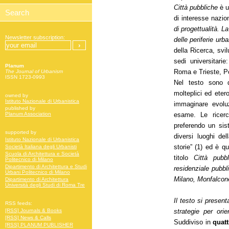
Città pubbliche
è u
di interesse nazio
di progettualità. L
Newsletter subscription:
delle periferie urb
della Ricerca, svil
sedi universitarie
Planum
Roma e Trieste, Pol
The Journal of Urbanism
ISSN 1723-0993
Nel testo sono de
molteplici ed eter
owned by
Istituto Nazionale di Urbanistica
immaginare evoluz
published by
esame. Le ricerc
Planum Association
preferendo un sis
supported by
diversi luoghi del
Istituto Nazionale di Urbanistica
storie”
(1)
ed è que
Società Italiana degli Urbanisti
Scuola di Architettura e Società
titolo
Città pubbl
Politecnico di Milano
Dipartimento di Architettura e Studi
residenziale pubbli
Urbani Politecnico di Milano
Milano, Monfalcon
Dipartimento di Architettura
Università degli Studi di Roma Tre
Il testo si presen
RSS feeds:
strategie per orie
[RSS] Journals & Books
[RSS] News & Calls
Suddiviso in
quatt
[RSS] PLANUM PUBLISHER