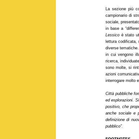
La sezione più co
campionario di stru
sociale, presentato
in base a “differen
Lessico
è stato ut
lettura codificata,
diverse tematiche.
in cui vengono ill
ricerca, individuat
sono molte, si rint
azioni comunicati
interrogare molto 
Città pubbliche for
ed esplorazioni. Si
positivo, che prop
anche sociale e po
definizione di nuo
pubblico”.