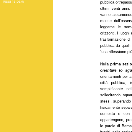
pubblica oltrepassa
[RSS] (IBIDEM)
ultimi venti anni,
vanno assumendo a
mosse dall’osserv
leggerne le tra
orizzonti. I luoghi
trasformazione di 
pubblica da quelli 
“una riflessione più
Nella
prima sezi
orientare lo sg
orientamenti per af
città pubblica,
semplificante ne
sollecitando sguar
stessi, superando 
fisicamente separat
contesto e con i
appartengono, prof
le parole di Bern