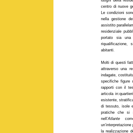
luoghi della resid
centro di nuove ge
Le condizioni son
nella gestione de
assistito parallel
residenziale pubb
portato sia una 
riqualificazione
abitanti.
Molti di questi fa
attraverso una res
indagate, costitui
specifiche figure 
rapporti con il te
articola in:quartie
esistente, stratifi
di tessuto, isole 
pratiche che si
nell’
Atlante
come 
un’interpretazione
la realizzazione d