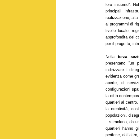
loro insieme”. Nel
principali infrast
realizzazione, alla 
ai programmi di ri
livello locale, re
approfondita dei co
per il progetto, int
Nella
terza sez
presentano “un pr
indirizzare il dise
evidenza come graz
aperte, di servi
configurazioni spaz
la città contempora
quartieri al centro
la creatività, cos
popolazioni, diseg
– stimolano, da un 
quartieri hanno g
periferie, dall’altr