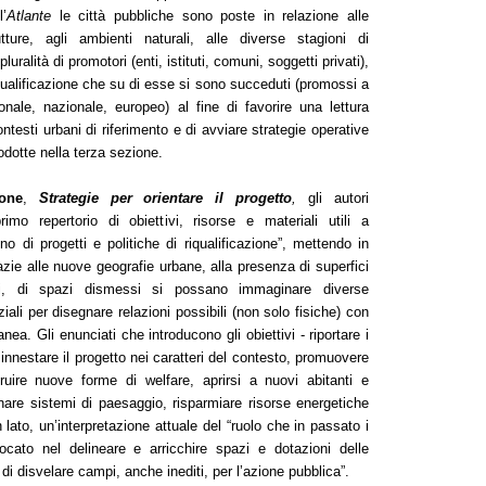
l’
Atlante
le città pubbliche sono poste in relazione alle
rutture, agli ambienti naturali, alle diverse stagioni di
pluralità di promotori (enti, istituti, comuni, soggetti privati),
qualificazione che su di esse si sono succeduti (promossi a
gionale, nazionale, europeo) al fine di favorire una lettura
ntesti urbani di riferimento e di avviare strategie operative
rodotte nella terza sezione.
ione
,
Strategie per orientare il progetto
,
gli autori
imo repertorio di obiettivi, risorse e materiali utili a
gno di progetti e politiche di riqualificazione”, mettendo in
ie alle nuove geografie urbane, alla presenza di superfici
zi, di spazi dismessi si possano immaginare diverse
iali per disegnare relazioni possibili (non solo fisiche) con
nea. Gli enunciati che introducono gli obiettivi - riportare i
, innestare il progetto nei caratteri del contesto, promuovere
truire nuove forme di welfare, aprirsi a nuovi abitanti e
nare sistemi di paesaggio, risparmiare risorse energetiche
lato, un’interpretazione attuale del “ruolo che in passato i
iocato nel delineare e arricchire spazi e dotazioni delle
o, di disvelare campi, anche inediti, per l’azione pubblica”.