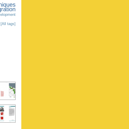
niques
gration
velopment
[All tags]