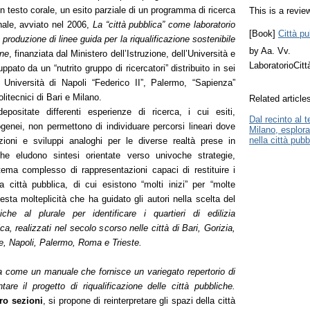
n testo corale, un esito parziale di un programma di ricerca
This is a review
nale, avviato nel 2006,
La “città pubblica” come laboratorio
[Book]
Città pu
a produzione di linee guida per la riqualificazione sostenibile
by Aa. Vv.
ane
, finanziata dal Ministero dell’Istruzione, dell’Università e
LaboratorioCit
uppato da un “nutrito gruppo di ricercatori” distribuito in sei
: Università di Napoli “Federico II”, Palermo, “Sapienza”
itecnici di Bari e Milano.
Related article
positate differenti esperienze di ricerca, i cui esiti,
Dal recinto al te
ogenei, non permettono di individuare percorsi lineari dove
Milano, esplora
nella città pubb
ioni e sviluppi analoghi per le diverse realtà prese in
he eludono sintesi orientate verso univoche strategie,
tema complesso di rappresentazioni capaci di restituire i
la città pubblica, di cui esistono “molti inizi” per “molte
sta molteplicità che ha guidato gli autori nella scelta del
iche al plurale per identificare i quartieri di edilizia
ca, realizzati nel secolo scorso nelle città di Bari, Gorizia,
e, Napoli, Palermo, Roma e Trieste.
ta come un manuale che fornisce un variegato repertorio di
ntare il progetto di riqualificazione delle città pubbliche.
ro sezioni
, si propone di reinterpretare gli spazi della città