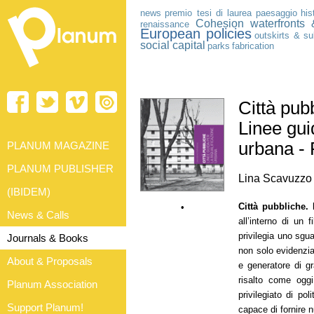
news
premio tesi di laurea
paesaggio
his
Cohesion
waterfronts
renaissance
European policies
outskirts & s
social capital
parks
fabrication
Città pub
Linee gui
urbana -
PLANUM MAGAZINE
PLANUM PUBLISHER
Lina Scavuzzo
(IBIDEM)
Città pubbliche. 
•
News & Calls
all’interno di un f
privilegia uno sgua
Journals & Books
non solo evidenzia
About & Proposals
e generatore di g
risalto come oggi
Planum Association
privilegiato di poli
Support Planum!
capace di fornire n