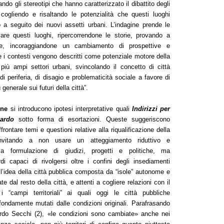
ndo gli stereotipi che hanno caratterizzato il dibattito degli
 cogliendo e risaltando le potenzialità che questi luoghi
 seguito dei nuovi assetti urbani. L’indagine prende le
are questi luoghi, ripercorrendone le storie, provando a
me, incoraggiandone un cambiamento di prospettive e
 e i contesti vengono descritti come potenziale motore della
più ampi settori urbani, svincolando il concetto di città
di periferia, di disagio e problematicità sociale a favore di
 generale sui futuri della città”.
one
si introducono ipotesi interpretative quali
Indirizzi per
uardo
sotto forma di esortazioni. Queste suggeriscono
frontare temi e questioni relative alla riqualificazione della
 invitando a non usare un atteggiamento riduttivo e
lla formulazione di giudizi, progetti e politiche, ma
di capaci di rivolgersi oltre i confini degli insediamenti
l’idea della città pubblica composta da “isole” autonome e
e dal resto della città, e attenti a cogliere relazioni con il
 “campi territoriali” ai quali oggi le città pubbliche
ondamente mutati dalle condizioni originali. Parafrasando
ardo Secchi
(2)
, «le condizioni sono cambiate» anche nei