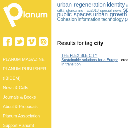
urban regeneration
identity
s
s
città storica
inu
ifau2018
special news
public spaces
urban growth
p
Cohesion
information technology
Results for tag
city
THE FLEXIBLE CITY
PLANUM MAGAZINE
Sustainable solutions for a Europe
cre
in transition
PLANUM PUBLISHER
(IBIDEM)
News & Calls
Journals & Books
About & Proposals
Planum Association
Support Planum!