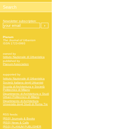
Newsletter subscription:
Planum
The Journal of Urbanism
ISSN 1723-0993
owned by
Istituto Nazionale di Urbanistica
published by
Planum Association
supported by
Istituto Nazionale di Urbanistica
Società Italiana degli Urbanisti
Scuola di Architettura e Società
Politecnico di Milano
Dipartimento di Architettura e Studi
Urbani Politecnico di Milano
Dipartimento di Architettura
Università degli Studi di Roma Tre
RSS feeds:
[RSS] Journals & Books
[RSS] News & Calls
[RSS] PLANUM PUBLISHER