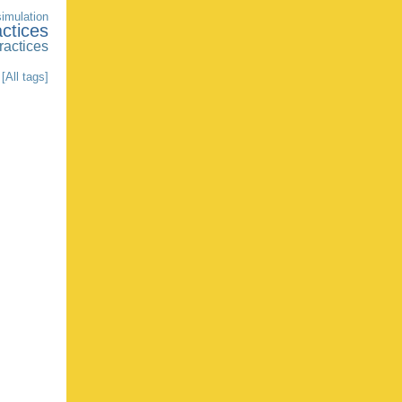
simulation
ctices
ractices
[All tags]