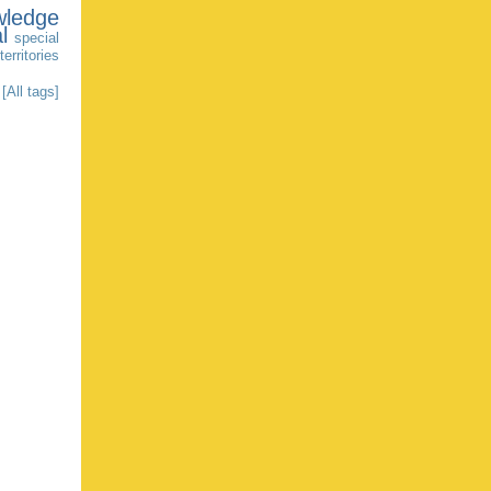
wledge
l
special
territories
[All tags]