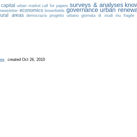
surveys & analyses
kno
 capital
urban market
call for papers
governance
urban renewa
economics
newsletter
brownfields
rural areas
democrazia
progetto urbano
giornata di studi inu
fragile 
ues
created Oct 26, 2010