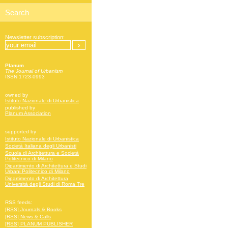
Newsletter subscription:
Planum
The Journal of Urbanism
ISSN 1723-0993
owned by
Istituto Nazionale di Urbanistica
published by
Planum Association
supported by
Istituto Nazionale di Urbanistica
Società Italiana degli Urbanisti
Scuola di Architettura e Società
Politecnico di Milano
Dipartimento di Architettura e Studi
Urbani Politecnico di Milano
Dipartimento di Architettura
Università degli Studi di Roma Tre
RSS feeds:
[RSS] Journals & Books
[RSS] News & Calls
[RSS] PLANUM PUBLISHER