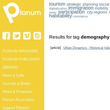
tourism
strategic planning
social
immigration
mobility
digitalization
participation
city-regions
news
habitability
commerce
Results for tag
demography
[article]
Urban Dynamics - Historical Val
PLANUM MAGAZINE
PLANUM PUBLISHER
(IBIDEM)
News & Calls
Journals & Books
About & Proposals
Planum Association
Support Planum!